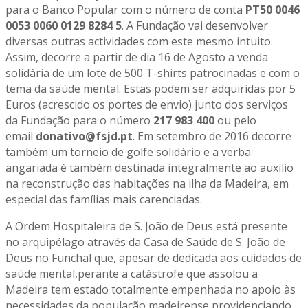
para o Banco Popular com o número de conta
PT50 0046
0053 0060 0129 8284 5
. A Fundação vai desenvolver
diversas outras actividades com este mesmo intuito.
Assim, decorre a partir de dia 16 de Agosto a venda
solidária de um lote de 500 T-shirts patrocinadas e com o
tema da saúde mental. Estas podem ser adquiridas por 5
Euros (acrescido os portes de envio) junto dos serviços
da Fundação para o número
217 983 400
ou pelo
email
donativo@fsjd.pt
. Em setembro de 2016 decorre
também um torneio de golfe solidário e a verba
angariada é também destinada integralmente ao auxilio
na reconstrução das habitações na ilha da Madeira, em
especial das famílias mais carenciadas.
A Ordem Hospitaleira de S. João de Deus está presente
no arquipélago através da Casa de Saúde de S. João de
Deus no Funchal que, apesar de dedicada aos cuidados de
saúde mental,perante a catástrofe que assolou a
Madeira tem estado totalmente empenhada no apoio às
necessidades da população madeirense providenciando