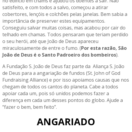
no edificio em chams e ajudou os doentes a sair. Não
satisfeito, e com todos a salvo, começou a atirar
cobertores, lençóis e colchões pelas janelas. Bem sabia a
importância de preserver estes equipamentos.
Conseguiu salvar muitas coisas, mas acabou por cair do
telhado em chamas. Todos pensaram que teriam perdido
o seu herói, até que João de Deus apareceu
miraculosamente de entre o fumo. (
Por esta razão, São
João de Deus é o Santo Padroeiro dos bombeiros
).
A Fundação S. João de Deus faz parte da Aliança S. João
de Deus para a angariação de fundos (St. John of God
Fundraising Alliance) e por isso apoiamos causas que nos
chegam de todos os cantos do planeta. Cabe a todos
apoiar cada um, pois só unidos podemos fazer a
diferença em cada um desses pontos do globo. Ajude a
“fazer o bem, bem feito”.
ANGARIADO