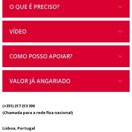
O QUE É PRECISO?
VÍDEO
COMO POSSO APOIAR?
VALOR JÁ ANGARIADO
1374,40€
(+351) 217 213 300
(Chamada para a rede fixa nacional)
Lisboa, Portugal