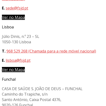
E.
sede@fsjd.pt
Ver no Mapa
Lisboa
Júlio Dinis, n.º 23 – SL
1050-130 Lisboa
T.
968 529 268 (Chamada para a rede móvel nacional)
E.
lisboa@fsjd.pt
Ver no Mapa
Funchal
CASA DE SAÚDE S. JOÃO DE DEUS – FUNCHAL
Caminho do Trapiche, s/n
Santo António, Caixa Postal 4376,
9020-126 Funchal